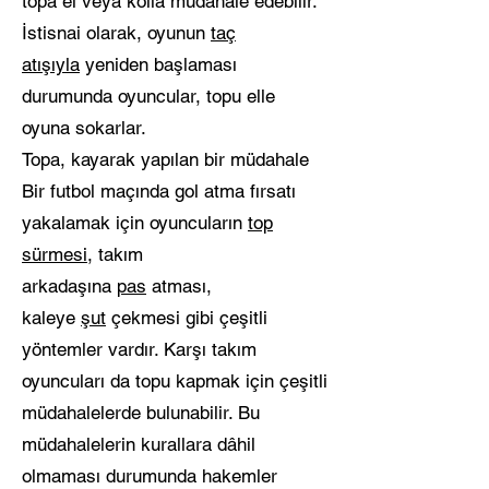
topa el veya kolla müdahale edebilir.
İstisnai olarak, oyunun
taç
atışıyla
yeniden başlaması
durumunda oyuncular, topu elle
oyuna sokarlar.
Topa, kayarak yapılan bir müdahale
Bir futbol maçında gol atma fırsatı
yakalamak için oyuncuların
top
sürmesi
, takım
arkadaşına
pas
atması,
kaleye
şut
çekmesi gibi çeşitli
yöntemler vardır. Karşı takım
oyuncuları da topu kapmak için çeşitli
müdahalelerde bulunabilir. Bu
müdahalelerin kurallara dâhil
olmaması durumunda hakemler