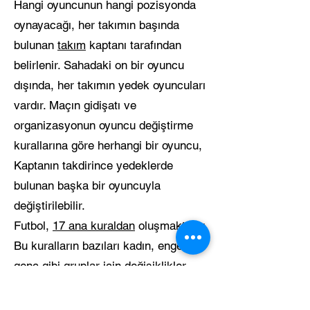
Hangi oyuncunun hangi pozisyonda
oynayacağı, her takımın başında
bulunan
takım
kaptanı tarafından
belirlenir. Sahadaki on bir oyuncu
dışında, her takımın yedek oyuncuları
vardır. Maçın gidişatı ve
organizasyonun oyuncu değiştirme
kurallarına göre herhangi bir oyuncu,
Kaptanın takdirince yedeklerde
bulunan başka bir oyuncuyla
değiştirilebilir.
Futbol,
17 ana kuraldan
oluşmaktadır.
Bu kuralların bazıları kadın, engelli,
genç gibi gruplar için değişiklikler
gösterebilir.
[46]
Uluslararası Futbol
Birliği Kurulu
(kısaca IFAB) tarafından