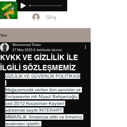
Giriş
Yazı
Muhammed Türker
27 May 2025
5 dakikada okunur
KVKK VE GİZLİLİK İLE
İLGİLİ SÖZLEŞMEMİZ
GİZLİLİK VE GÜVENLİK POLİTİKASI
Mağazamızda verilen tüm servisler ve 
Erciyesevler mh Niyazi Bahçecioğlu 
cad 25/12 Kocasinan-Kayseri 
adresinde kayıtlı İNTERART 
MİMARLIK. firmamıza aittir ve firmamız 
tarafından işletilir. 