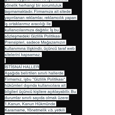
yönelik herhangi bir sorumluluk 
taşımamaktadır. Firmamıza ait sitede 
yayınlanan reklamlar, reklamcılık yapan 
iş ortaklarımız aracılığı ile 
kullanıcılarımıza dağıtılır. İş bu 
sözleşmedeki Gizlilik Politikası 
Prensipleri, sadece Mağazamızın 
kullanımına ilişkindir, üçüncü taraf web 
sitelerini kapsamaz. 
İSTİSNAİ HALLER
Aşağıda belirtilen sınırlı hallerde 
Firmamız, işbu "Gizlilik Politikası" 
hükümleri dışında kullanıcılara ait 
bilgileri üçüncü kişilere açıklayabilir. Bu 
durumlar sınırlı sayıda olmak üzere;
1.Kanun, Kanun Hükmünde 
Kararname, Yönetmelik v.b. yetkili 