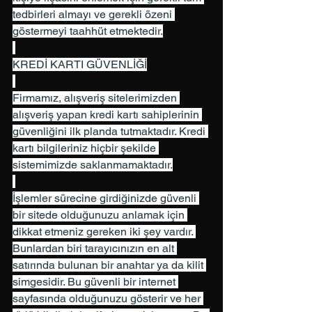
tedbirleri almayı ve gerekli özeni 
göstermeyi taahhüt etmektedir.
KREDİ KARTI GÜVENLİĞİ
Firmamız, alışveriş sitelerimizden 
alışveriş yapan kredi kartı sahiplerinin 
güvenliğini ilk planda tutmaktadır. Kredi 
kartı bilgileriniz hiçbir şekilde 
sistemimizde saklanmamaktadır.
İşlemler sürecine girdiğinizde güvenli 
bir sitede olduğunuzu anlamak için 
dikkat etmeniz gereken iki şey vardır. 
Bunlardan biri tarayıcınızın en alt 
satırında bulunan bir anahtar ya da kilit 
simgesidir. Bu güvenli bir internet 
sayfasında olduğunuzu gösterir ve her 