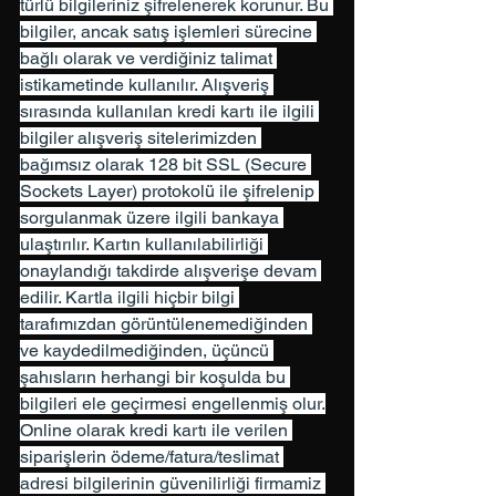
türlü bilgileriniz şifrelenerek korunur. Bu 
bilgiler, ancak satış işlemleri sürecine 
bağlı olarak ve verdiğiniz talimat 
istikametinde kullanılır. Alışveriş 
sırasında kullanılan kredi kartı ile ilgili 
bilgiler alışveriş sitelerimizden 
bağımsız olarak 128 bit SSL (Secure 
Sockets Layer) protokolü ile şifrelenip 
sorgulanmak üzere ilgili bankaya 
ulaştırılır. Kartın kullanılabilirliği 
onaylandığı takdirde alışverişe devam 
edilir. Kartla ilgili hiçbir bilgi 
tarafımızdan görüntülenemediğinden 
ve kaydedilmediğinden, üçüncü 
şahısların herhangi bir koşulda bu 
bilgileri ele geçirmesi engellenmiş olur.
Online olarak kredi kartı ile verilen 
siparişlerin ödeme/fatura/teslimat 
adresi bilgilerinin güvenilirliği firmamiz 