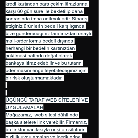
kredi kartından para çekim itirazlarına 
karşı 60 gün süre ile bekletilip daha 
sonrasında imha edilmektedir. Sipariş 
ettiğiniz ürünlerin bedeli karşılığında 
bize göndereceğiniz tarafınızdan onaylı 
mail-order formu bedeli dışında 
herhangi bir bedelin kartınızdan 
çekilmesi halinde doğal olarak 
bankaya itiraz edebilir ve bu tutarın 
ödenmesini engelleyebileceğiniz için 
bir risk oluşturmamaktadır. 
ÜÇÜNCÜ TARAF WEB SİTELERİ VE 
UYGULAMALAR
Mağazamız,  web sitesi dâhilinde 
başka sitelere link verebilir. Firmamız, 
bu linkler vasıtasıyla erişilen sitelerin 
gizlilik uygulamaları ve içeriklerine 