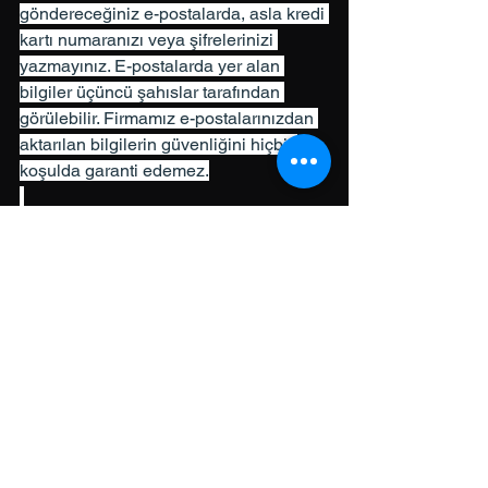
göndereceğiniz e-postalarda, asla kredi 
kartı numaranızı veya şifrelerinizi 
yazmayınız. E-postalarda yer alan 
bilgiler üçüncü şahıslar tarafından 
görülebilir. Firmamız e-postalarınızdan 
aktarılan bilgilerin güvenliğini hiçbir 
koşulda garanti edemez.
TARAYICI ÇEREZLERİ 
Firmamız, mağazamızı ziyaret eden 
kullanıcılar ve kullanıcıların web sitesini 
kullanımı hakkındaki bilgileri teknik bir 
iletişim dosyası (Çerez-Cookie) 
kullanarak elde edebilir. Bahsi geçen 
teknik iletişim dosyaları, ana bellekte 
saklanmak üzere bir internet sitesinin 
kullanıcının tarayıcısına (browser) 
gönderdiği küçük metin dosyalarıdır. 
Teknik iletişim dosyası site hakkında 