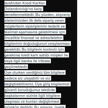
tarafından Kredi Kartları 
Dolandırıcılığı'na karşı 
denetlenmektedir. Bu yüzden, alışveriş 
sitelerimizden ilk defa sipariş veren 
müşterilerin siparişlerinin tedarik ve 
teslimat aşamasına gelebilmesi için 
öncelikle finansal ve adres/telefon 
bilgilerinin doğruluğunun onaylanması 
gereklidir. Bu bilgilerin kontrolü için 
gerekirse kredi kartı sahibi müşteri ile 
veya ilgili banka ile irtibata 
geçilmektedir.
Üye olurken verdiğiniz tüm bilgilere 
sadece siz ulaşabilir ve siz 
değiştirebilirsiniz. Üye giriş bilgilerinizi 
güvenli koruduğunuz takdirde 
başkalarının sizinle ilgili bilgilere 
ulaşması ve bunları değiştirmesi 
mümkün değildir. Bu amaçla, üyelik 