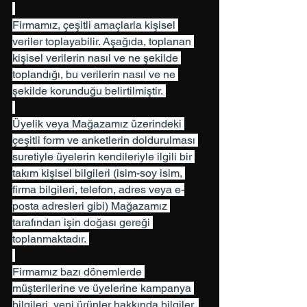
Firmamız, çeşitli amaçlarla kişisel 
veriler toplayabilir. Aşağıda, toplanan 
kişisel verilerin nasıl ve ne şekilde 
toplandığı, bu verilerin nasıl ve ne 
şekilde korunduğu belirtilmiştir. 
Üyelik veya Mağazamız üzerindeki 
çeşitli form ve anketlerin doldurulması 
suretiyle üyelerin kendileriyle ilgili bir 
takım kişisel bilgileri (isim-soy isim, 
firma bilgileri, telefon, adres veya e-
posta adresleri gibi) Mağazamız 
tarafından işin doğası gereği 
toplanmaktadır. 
Firmamız bazı dönemlerde 
müşterilerine ve üyelerine kampanya 
bilgileri, yeni ürünler hakkında bilgiler, 