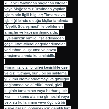
kullanıcı tarafından sağlanan bilgiler 
veya Mağazamız üzerinden yapılan 
işlemlerle ilgili bilgiler; Firmamız ve 
işbirliği içinde olduğu kişiler tarafından, 
"Üyelik Sözleşmesi" ile belirlenen 
amaçlar ve kapsam dışında da, 
üyelerimizin kimliği ifşa edilmeden 
çeşitli istatistiksel değerlendirmeler, 
veri tabanı oluşturma ve pazar 
araştırmalarında kullanılabilir.
Firmamız, gizli bilgileri kesinlikle özel 
ve gizli tutmayı, bunu bir sır saklama 
yükümü olarak addetmeyi ve gizliliğin 
sağlanması ve sürdürülmesi, gizli 
bilginin tamamının veya herhangi bir 
kısmının kamu alanına girmesini veya 
yetkisiz kullanımını veya üçüncü bir 
kişiye ifşasını önlemek için gerekli tüm 